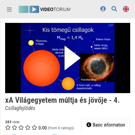
Skip header
Skip menu
Skip content
Home
Log In
Discovery
Categories
Playlists
Organizations
xA Világegyetem múltja és jövője - 4.
Contributors
Csillagfejlődés
Appearance:
light
383
view
Basic information
0.00
(from 0 ratings)