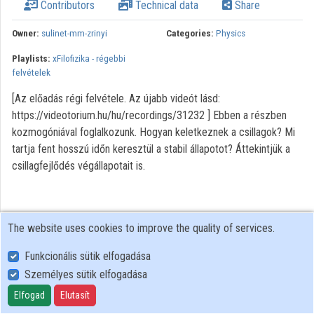
Contributors
Technical data
Share
Owner:
sulinet-mm-zrinyi
Categories:
Physics
Playlists:
xFilofizika - régebbi
felvételek
[Az előadás régi felvétele. Az újabb videót lásd:
https://videotorium.hu/hu/recordings/31232 ] Ebben a részben
kozmogóniával foglalkozunk. Hogyan keletkeznek a csillagok? Mi
tartja fent hosszú időn keresztül a stabil állapotot? Áttekintjük a
csillagfejlődés végállapotait is.
The website uses cookies to improve the quality of services.
Funkcionális sütik elfogadása
Személyes sütik elfogadása
User Policy
Adatkezelési tájékoztató (en)
Elfogad
Elutasít
Cookie Policy