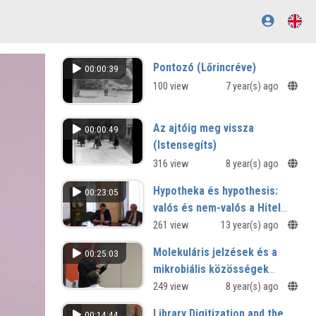
Pontozó (Lőrincréve)
00:00:39
100 view
7 year(s) ago
Az ajtóig meg vissza
00:00:49
(Istensegíts)
316 view
8 year(s) ago
Hypotheka és hypothesis:
00:23:05
valós és nem-valós a Hitel
gazdaságtanában
261 view
13 year(s) ago
Molekuláris jelzések és a
00:25:03
mikrobiális közösségek
stabilitása
249 view
8 year(s) ago
Library Digitization and the
00:14:44