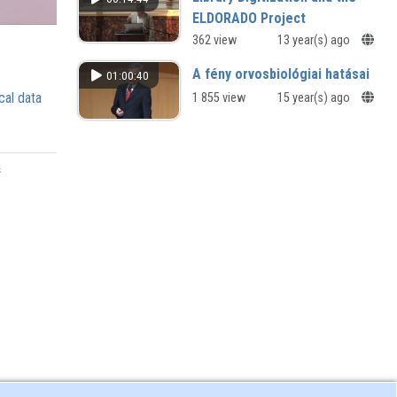
ELDORADO Project
A „Könyvtári digitalizálás és az
362 view
13 year(s) ago
ELDORADO” projektben
A fény orvosbiológiai hatásai
01:00:40
cal data
1 855 view
15 year(s) ago
s