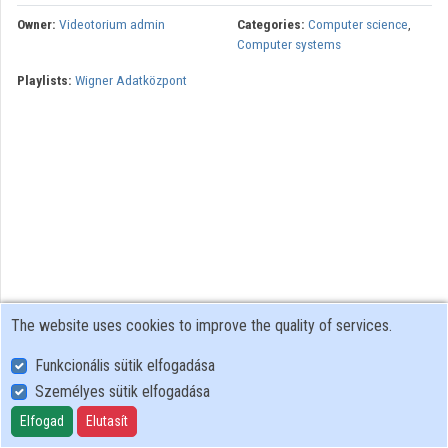
Owner:
Videotorium admin
Categories:
Computer science
,
Computer systems
Playlists:
Wigner Adatközpont
The website uses cookies to improve the quality of services.
Funkcionális sütik elfogadása
Személyes sütik elfogadása
User Policy
Adatkezelési tájékoztató (en)
Elfogad
Elutasít
Cookie Policy