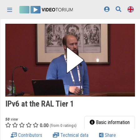
Skip header
Skip menu
Skip content
Home
Log In
Discovery
Categories
Playlists
Organizations
IPv6 at the RAL Tier 1
Contributors
50
view
Appearance:
light
Basic information
0.00
(from 0 ratings)
Contributors
Technical data
Share