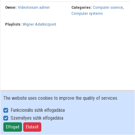
Owner:
Videotorium admin
Categories:
Computer science
,
Computer systems
Playlists:
Wigner Adatközpont
The website uses cookies to improve the quality of services.
Funkcionális sütik elfogadása
Személyes sütik elfogadása
User Policy
Adatkezelési tájékoztató (en)
Elfogad
Elutasít
Cookie Policy