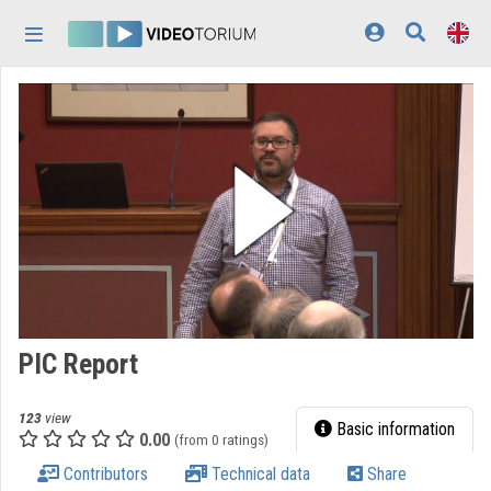
Skip header
Skip menu
Skip content
Home
Log In
Discovery
Categories
Playlists
Organizations
PIC Report
Contributors
123
view
Appearance:
light
Basic information
0.00
(from 0 ratings)
Contributors
Technical data
Share