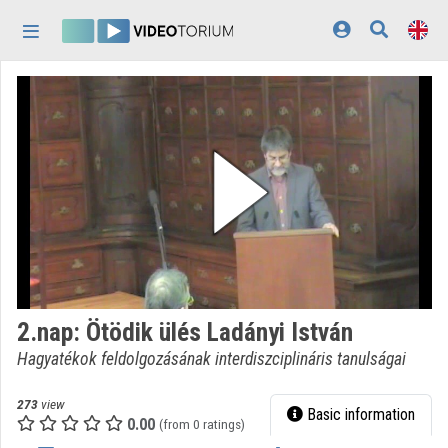
Skip header
Skip menu
Skip content
Home
Log In
Discovery
Categories
Playlists
Organizations
2.nap: Ötödik ülés Ladányi István
Contributors
Hagyatékok feldolgozásának interdiszciplináris tanulságai
Appearance:
light
273
view
Basic information
0.00
(from 0 ratings)