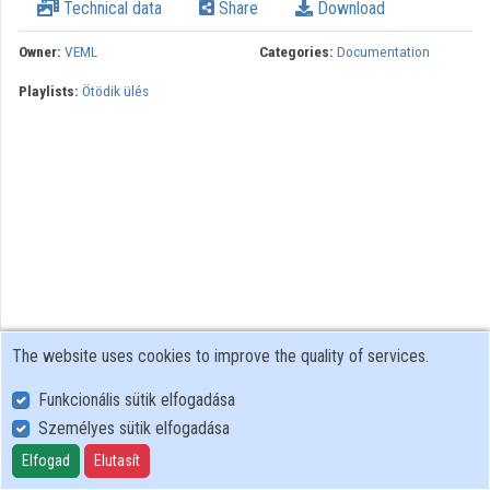
Technical data
Share
Download
Owner:
VEML
Categories:
Documentation
Playlists:
Ötödik ülés
The website uses cookies to improve the quality of services.
Funkcionális sütik elfogadása
Személyes sütik elfogadása
User Policy
Adatkezelési tájékoztató (en)
Elfogad
Elutasít
Cookie Policy