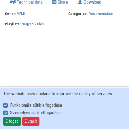
Technical data
Share
Download
Owner:
VEML
Categories:
Documentation
Playlists:
Negyedik ülés
The website uses cookies to improve the quality of services.
Funkcionális sütik elfogadása
Személyes sütik elfogadása
User Policy
Adatkezelési tájékoztató (en)
Elfogad
Elutasít
Cookie Policy