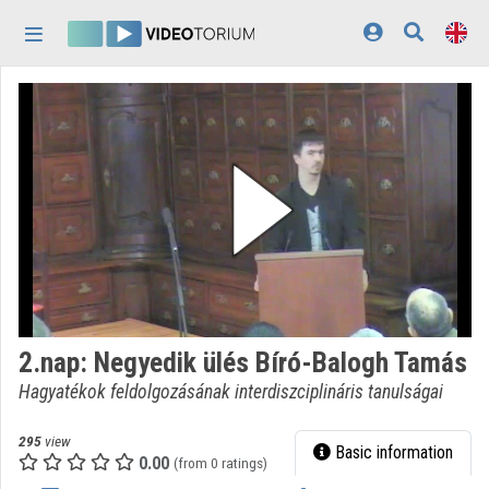
Skip header
Skip menu
Skip content
Home
Log In
Discovery
Categories
Playlists
Organizations
2.nap: Negyedik ülés Bíró-Balogh Tamás
Contributors
Hagyatékok feldolgozásának interdiszciplináris tanulságai
Appearance:
light
295
view
Basic information
0.00
(from 0 ratings)