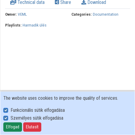
Technical data
Share
Download
Owner:
VEML
Categories:
Documentation
Playlists:
Harmadik ülés
The website uses cookies to improve the quality of services.
Funkcionális sütik elfogadása
Személyes sütik elfogadása
User Policy
Adatkezelési tájékoztató (en)
Elfogad
Elutasít
Cookie Policy