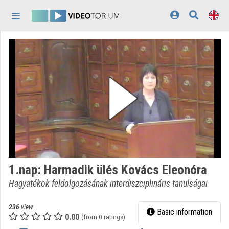
Skip header
Skip menu
Skip content
Home
Log In
Discovery
Categories
Playlists
Organizations
1.nap: Harmadik ülés Kovács Eleonóra
Contributors
Hagyatékok feldolgozásának interdiszciplináris tanulságai
Appearance:
light
236
view
Basic information
0.00
(from 0 ratings)