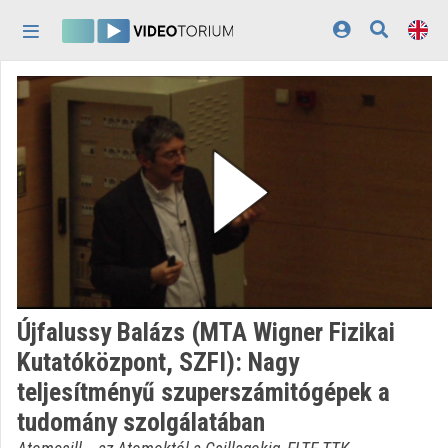
Skip header
Skip menu
Skip content
Home
Log In
Discovery
Categories
Playlists
Organizations
Újfalussy Balázs (MTA Wigner Fizikai
Contributors
Kutatóközpont, SZFI): Nagy
teljesítményű szuperszámitógépek a
Appearance:
light
tudomány szolgálatában