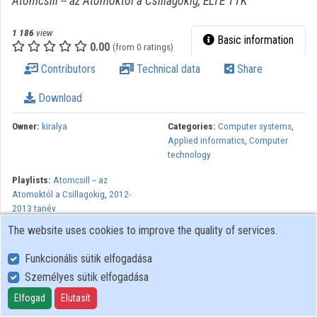
Atomcsill -- az Atomoktól a Csillagokig, ELTE TTK
1 186
view
Basic information
0.00
(from 0 ratings)
Contributors
Technical data
Share
Download
Owner:
kiralya
Categories:
Computer systems
,
Applied informatics
,
Computer
technology
Playlists:
Atomcsill -- az
Atomoktól a Csillagokig
,
2012-
2013 tanév
The website uses cookies to improve the quality of services.
Az előadásban áttekintjük a szuperszámítógépek fejlődését, és a
TOP500 lista jelenlegi éllovasait. A különböző architektúrákkal
Funkcionális sütik elfogadása
kapcsolatban megemlítjük programozásuk legfőbb nehézségeit,
Személyes sütik elfogadása
és rávilágítunk a képességi és a mennyiségi alkalmazások közötti
Elfogad
Elutasít
fontos különbségre. Ezután a szuperszámítógépek mai fő