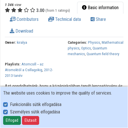
1 346
view
Basic information
3.00
(from 1 ratings)
Contributors
Technical data
Share
Download
Owner:
kiralya
Categories:
Physics
,
Mathematical
physics
,
Optics
,
Quantum
mechanics
,
Quantum field theory
Playlists:
Atomcsill -- az
Atomoktól a Csillagokig
,
2012-
2013 tanév
Azt gondolhatnánk, hogy a középiskolában tanult lencsetörvény és
The website uses cookies to improve the quality of services.
néhány egyszerű fizikai kísérlet alapján, esetleg egy
fényképezőgép birtokában máris kimerítően ismerjük az optika
Funkcionális sütik elfogadása
tudományát — e rég lezárt területen már nincs mit kutatni, ezeket
Személyes sütik elfogadása
az ismereteket csak alkalmazni kell a gyakorlatban. Holott a
helyzet épp ennek az ellenkezője! Az optika ma is gyorsan
Elfogad
Elutasít
fejlődő, érdekes és elméletileg is új eredményeket hozó