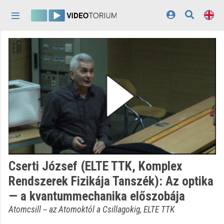
Skip header
Skip menu
Skip content
Home
Log In
Discovery
Categories
Playlists
Organizations
Cserti József (ELTE TTK, Komplex
Contributors
Rendszerek Fizikája Tanszék): Az optika
— a kvantummechanika előszobája
Appearance:
light
Atomcsill -- az Atomoktól a Csillagokig, ELTE TTK