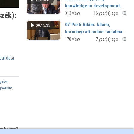
knowledge in development
report
szék):
313 view
16 year(s) ago
07-Parti Ádám: Állami,
00:15:35
kormányzati online tartalmak
archiválásának gyakorlata
178 view
7 year(s) ago
cal data
ysics
,
gnetism
,
án hatása?