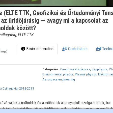
s (ELTE TTK, Geofizikai és Űrtudományi Tan
 az űridőjárásig — avagy mi a kapcsolat az
holdak között?
sillagokig, ELTE TTK
Basic information
Contributors
Techni
tings)
Categories:
Geophysical sciences
,
Geophysics
,
Ph
Environmental physics
,
Plasma physics
,
Electroma
Aerospace engineering
a Csillagokig
,
2012-2013
évé váltak a műholdak és a műholdak által nyújtott szolgáltatások, bár
ak igazán tudatában. Mi az űridőjárás, milyen hatása van — van egyáltal