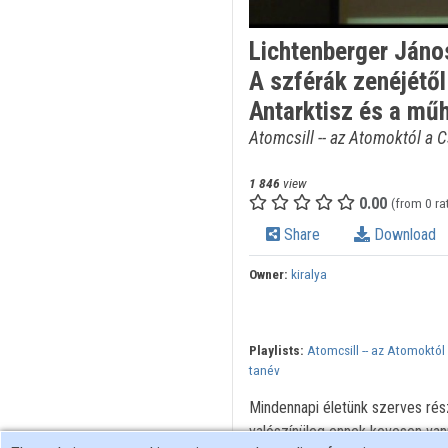
Lichtenberger Jáno
A szférák zenéjétől
Antarktisz és a mű
Atomcsill -- az Atomoktól a C
1 846
view
0.00
(from 0 ra
Share
Download
Owner:
kiralya
Playlists:
Atomcsill -- az Atomoktól 
tanév
Mindennapi életünk szerves rész
valószínüleg ennek kevesen vann