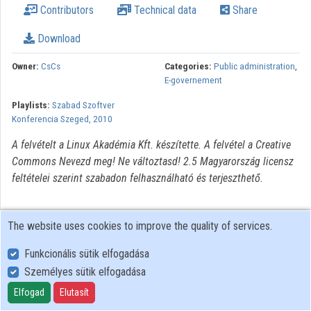
Contributors
Technical data
Share
Download
Owner:
CsCs
Categories:
Public administration
,
E-governement
Playlists:
Szabad Szoftver
Konferencia Szeged, 2010
A felvételt a Linux Akadémia Kft. készítette. A felvétel a Creative
Commons Nevezd meg! Ne változtasd! 2.5 Magyarország licensz
feltételei szerint szabadon felhasználható és terjeszthető.
The website uses cookies to improve the quality of services.
Funkcionális sütik elfogadása
Személyes sütik elfogadása
User Policy
Adatkezelési tájékoztató (en)
Elfogad
Elutasít
Cookie Policy