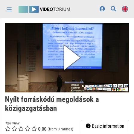
Skip header
Skip menu
Skip content
Home
Log In
Discovery
Categories
Playlists
Organizations
Nyílt forráskódú megoldások a
Contributors
közigazgatásban
Appearance:
light
126
view
Basic information
0.00
(from 0 ratings)