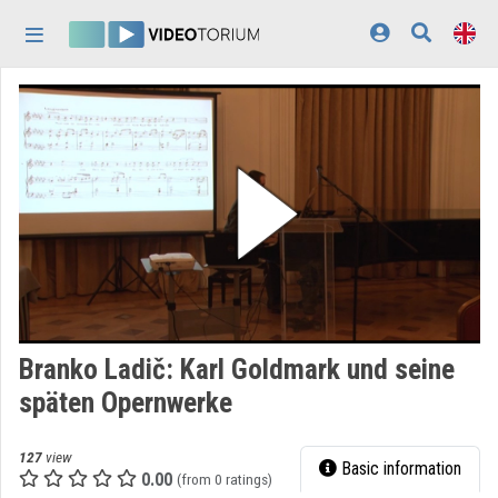
Skip header
Skip menu
Skip content
Home
Log In
Discovery
Categories
Playlists
Organizations
Branko Ladič: Karl Goldmark und seine
Contributors
späten Opernwerke
Appearance:
light
127
view
Basic information
0.00
(from 0 ratings)