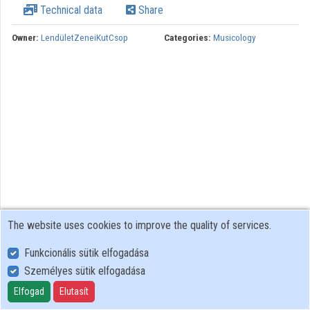
Technical data
Share
Owner:
LendületZeneiKutCsop
Categories:
Musicology
The website uses cookies to improve the quality of services.
Funkcionális sütik elfogadása
Személyes sütik elfogadása
User Policy
Adatkezelési tájékoztató (en)
Elfogad
Elutasít
Cookie Policy