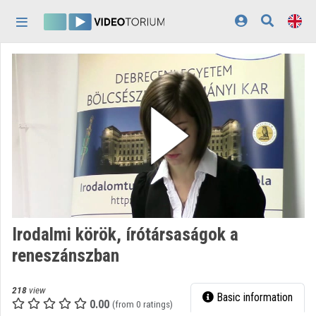
Skip header
Skip menu
Skip content
Home
Log In
Discovery
Categories
Playlists
Organizations
Irodalmi körök, írótársaságok a
Contributors
reneszánszban
Appearance:
light
218
view
Basic information
0.00
(from 0 ratings)