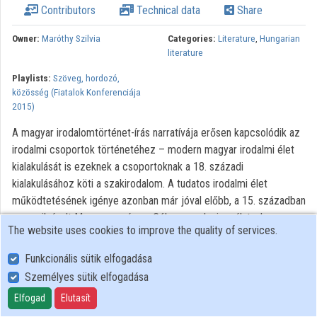
Contributors
Technical data
Share
Owner:
Maróthy Szilvia
Categories:
Literature
,
Hungarian
literature
Playlists:
Szöveg, hordozó,
közösség (Fiatalok Konferenciája
2015)
A magyar irodalomtörténet-írás narratívája erősen kapcsolódik az
irodalmi csoportok történetéhez – modern magyar irodalmi élet
kialakulását is ezeknek a csoportoknak a 18. századi
kialakulásához köti a szakirodalom. A tudatos irodalmi élet
működtetésének igénye azonban már jóval előbb, a 15. században
megnyilvánult Magyarországon. Célom annak vizsgálata, hogy a
The website uses cookies to improve the quality of services.
már feltárt író és költőtársaságok létmódja és működési
mintázata miként valósult meg. Hipotézisem szerint ezek a
Funkcionális sütik elfogadása
csoportok bár alapvetően a szerzetesrendek és vallási
Személyes sütik elfogadása
közösségek „textual communities” fogalmának megfelelően
Elfogad
Elutasít
működtek, de alapvető változás, hogy tudatos irodalmi