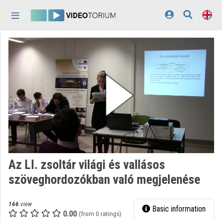
Skip header
Skip menu
Skip content
Home
Log In
Discovery
Categories
Playlists
Organizations
Az LI. zsoltár világi és vallásos
Contributors
szöveghordozókban való megjelenése
Appearance:
light
166
view
Basic information
0.00
(from 0 ratings)