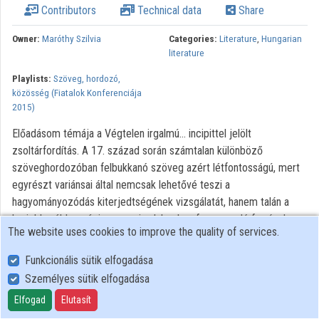
Contributors
Technical data
Share
Owner:
Maróthy Szilvia
Categories:
Literature
,
Hungarian
literature
Playlists:
Szöveg, hordozó,
közösség (Fiatalok Konferenciája
2015)
Előadásom témája a Végtelen irgalmú… incipittel jelölt
zsoltárfordítás. A 17. század során számtalan különböző
szöveghordozóban felbukkanó szöveg azért létfontosságú, mert
egyrészt variánsai által nemcsak lehetővé teszi a
hagyományozódás kiterjedtségének vizsgálatát, hanem talán a
legjobb példa a régi magyar irodalomban fennmaradó források
The website uses cookies to improve the quality of services.
öröklődésének egyediségére. Ugyanis sem eredete, sem a
változatok közti kapcsolatok nem tisztázottak. A psalmus útjának
Funkcionális sütik elfogadása
feltérképezése világi és vallásos hordozók érintkezését egyaránt
Személyes sütik elfogadása
illusztrálja, hiszen egyrészt a zsoltár megjelenik Rimay
Elfogad
Elutasít
Epicédiumában, másrészt a gyászversgyűjtemény a zsoltár által