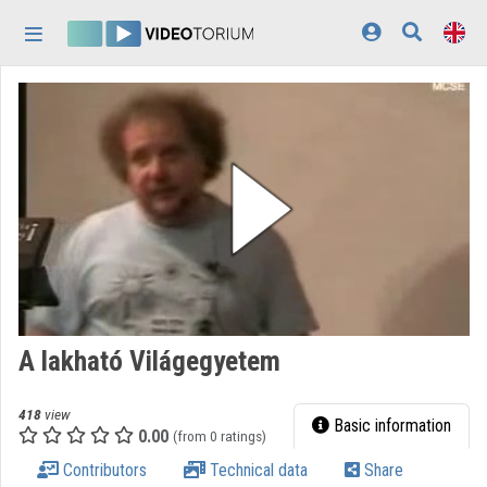
Skip header
Skip menu
Skip content
Home
Log In
Discovery
Categories
Playlists
Organizations
A lakható Világegyetem
Contributors
418
view
Appearance:
light
Basic information
0.00
(from 0 ratings)
Contributors
Technical data
Share