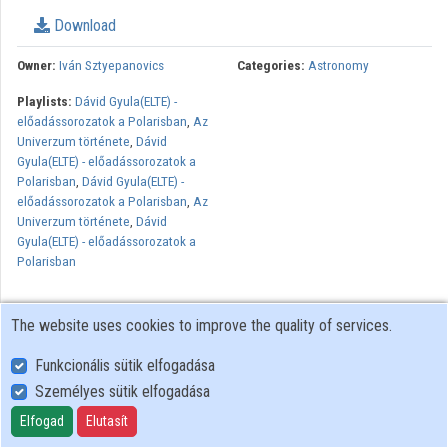
Download
Owner:
Iván Sztyepanovics
Categories:
Astronomy
Playlists:
Dávid Gyula(ELTE) -
előadássorozatok a Polarisban
,
Az
Univerzum története
,
Dávid
Gyula(ELTE) - előadássorozatok a
Polarisban
,
Dávid Gyula(ELTE) -
előadássorozatok a Polarisban
,
Az
Univerzum története
,
Dávid
Gyula(ELTE) - előadássorozatok a
Polarisban
The website uses cookies to improve the quality of services.
Funkcionális sütik elfogadása
Személyes sütik elfogadása
User Policy
Adatkezelési tájékoztató (en)
Elfogad
Elutasít
Cookie Policy