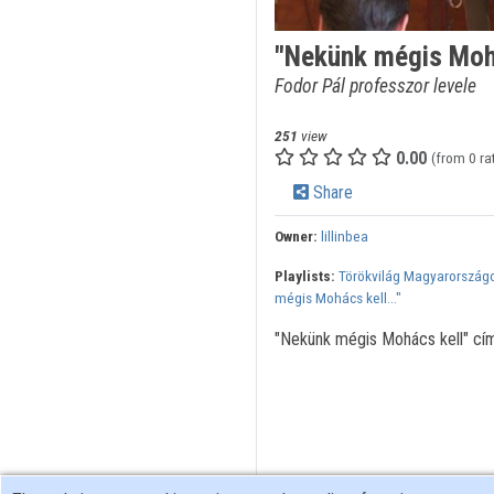
"Nekünk mégis Mohá
Fodor Pál professzor levele
251
view
0.00
(from 0 ra
Share
Owner:
lillinbea
Playlists:
Törökvilág Magyarország
mégis Mohács kell..."
"Nekünk mégis Mohács kell" cím