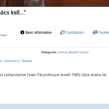
cs kell..."
Basic information
Contributors
Techni
tings)
Categories:
History
,
Modern history
on
,
Történelem
,
"Nekünk
ű szimpóziumon Fodor Pál professzor levelét Pálffy Géza olvasta fel.