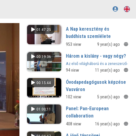
A Nap keresztény és
01:47:25
buddhista szemlélete
953 view
9 year(s) ago
Három a kislány - vagy négy?
00:19:36
Az első világháború és a zeneszerző-
operettek divatja
94 view
11 year(s) ago
Óvodapedagógusok képzése
00:15:44
Vasváron
Kutatások a COVID-19 pandémia
102 view
5 year(s) ago
idején - tudományos ülés
Panel: Pan-European
01:00:11
collaboration
408 view
16 year(s) ago
A jövő távcsövei