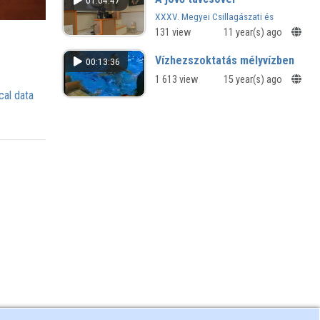
01:04:47
XXXV. Megyei Csillagászati és
Űrkutatási Hetek - 2014
131 view
11 year(s) ago
Vízhezszoktatás mélyvízben
00:13:36
1 613 view
15 year(s) ago
cal data