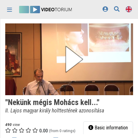
Skip header
Skip menu
Skip content
Home
Log In
Discovery
Categories
Playlists
Organizations
"Nekünk mégis Mohács kell..."
Contributors
II. Lajos magyar király holttestének azonosítása
Appearance:
light
490
view
Basic information
0.00
(from 0 ratings)