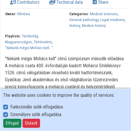
Contributors
Technical data
Share
Owner:
lillinbea
Categories:
Medical sciences
,
General pathology
,
Legal medicine
,
History
,
Modern history
Playlists:
Törökvilág
Magyarországon
,
Történelem
,
"Nekünk mégis Mohács kell..."
"Nekünk mégis Mohács kell" című szimpózium második előadása.
A mohácsi csata 400. évfordulóján kiadott Mohácsi Emlékkönyv
1526. című válogatásban olvasható kiváló hadtörténészünk,
Gyalókay Jenő akadémikus és első világháborús tűzérezredes
precíz könyvfejezete a mohácsi csatáról és helyzetértékelő
jelentése II. Lajos király holttestének megtalálásának
The website uses cookies to improve the quality of services.
körülményeiről és azzal kapcsolatban felmerült kétségekről,
Funkcionális sütik elfogadása
ellentmondásokról(1). A király holttestét ugyanis nem főurak,
Személyes sütik elfogadása
hanem a Mária királyné által kirendelt Czettritz Ulrik cseh-sziléziai
származású udvari kamarás és a katonai kíséretet biztosító Sárffy
Elfogad
Elutasít
Ferenc győri várkapitány találta meg. Czettritz a vízbefúlás