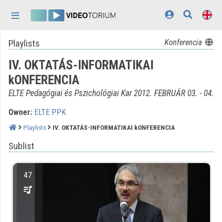
Skip header
Skip menu
Skip content
Playlists
Konferencia
Home
IV. OKTATÁS-INFORMATIKAI
Log In
kONFERENCIA
Discovery
ELTE Pedagógiai és Pszichológiai Kar 2012. FEBRUÁR 03. - 04.
Categories
Owner:
ELTE PPK
Playlists
Playlists
IV. OKTATÁS-INFORMATIKAI kONFERENCIA
Sublist
Organizations
Contributors
47
Appearance:
light