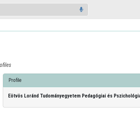
ofiles
Profile
Eötvös Loránd Tudományegyetem Pedagógiai és Pszichológia