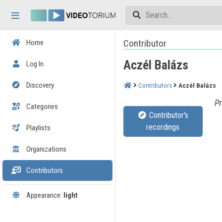
Skip header
Skip menu
Skip content
Contributor
Home
Aczél Balázs
Log In
Discovery
Contributors
Aczél Balázs
Pr
Categories
Contributor's
recordings
Playlists
Organizations
Contributors
Appearance:
light