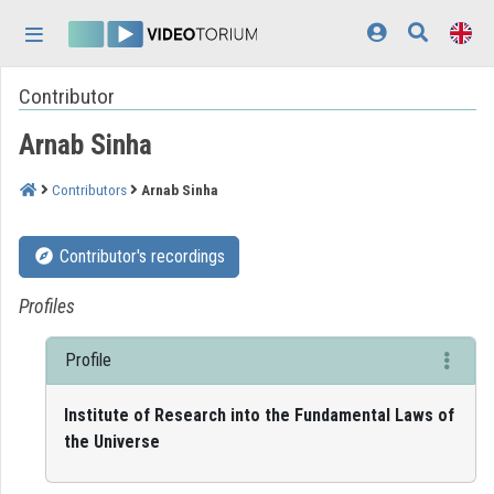
Skip header
Skip menu
Skip content
Contributor
Home
Arnab Sinha
Log In
Discovery
Contributors
Arnab Sinha
Categories
Contributor's recordings
Playlists
Profiles
Organizations
Profile
Contributors
Institute of Research into the Fundamental Laws of
Appearance:
light
the Universe