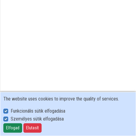
The website uses cookies to improve the quality of services.
Funkcionális sütik elfogadása
Személyes sütik elfogadása
User Policy
Adatkezelési tájékoztató (en)
Elfogad
Elutasít
Cookie Policy