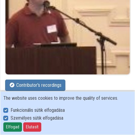
Contributor's recordings
The website uses cookies to improve the quality of services.
Profiles
Funkcionális sütik elfogadása
Profile
Személyes sütik elfogadása
Elfogad
Elutasít
RedIRIS - RED.ES