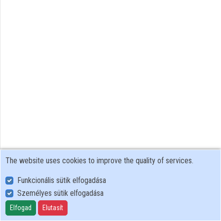
The website uses cookies to improve the quality of services.
Funkcionális sütik elfogadása
Személyes sütik elfogadása
User Policy
Adatkezelési tájékoztató (en)
Elfogad
Elutasít
Cookie Policy