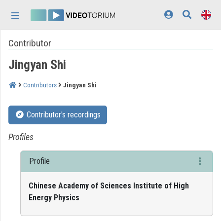
Skip header
Skip menu
Skip content
Contributor
Home
Jingyan Shi
Log In
Discovery
Contributors
Jingyan Shi
Categories
Contributor's recordings
Playlists
Profiles
Organizations
Profile
Contributors
Chinese Academy of Sciences Institute of High
Appearance:
light
Energy Physics