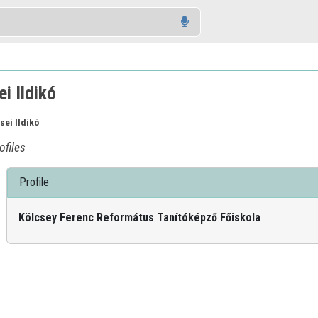
i Ildikó
sei Ildikó
ofiles
Profile
Kölcsey Ferenc Református Tanítóképző Főiskola