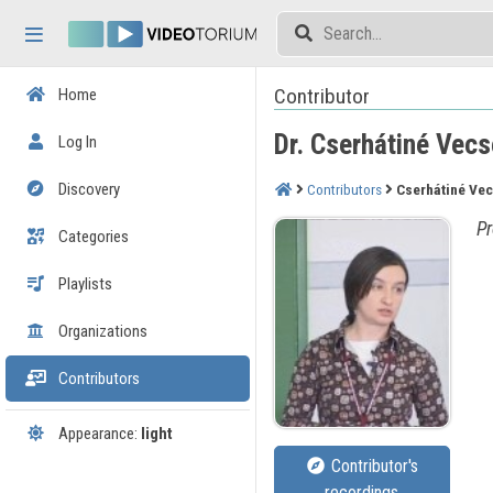
Skip header
Skip menu
Skip content
Contributor
Home
Dr. Cserhátiné Vecse
Log In
Discovery
Contributors
Cserhátiné Vec
Pr
Categories
Playlists
Organizations
Contributors
Appearance:
light
Contributor's
recordings