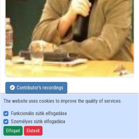
Contributor's recordings
The website uses cookies to improve the quality of services.
Profiles
Funkcionális sütik elfogadása
Profile
Személyes sütik elfogadása
Elfogad
Elutasít
Nahalka és Tsa. Bt.