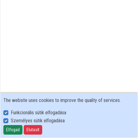
The website uses cookies to improve the quality of services.
Funkcionális sütik elfogadása
Személyes sütik elfogadása
User Policy
Adatkezelési tájékoztató (en)
Elfogad
Elutasít
Cookie Policy