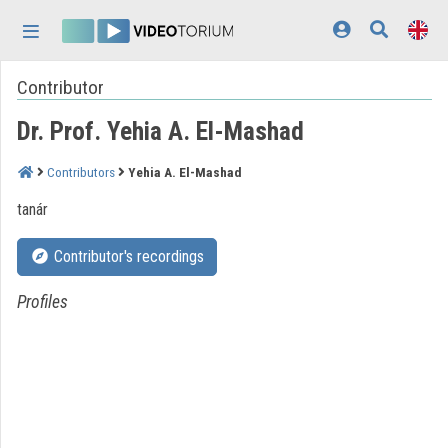
Skip header
Skip menu
Skip content
Contributor
Home
Dr. Prof. Yehia A. El-Mashad
Log In
Discovery
Contributors
Yehia A. El-Mashad
tanár
Categories
Contributor's recordings
Playlists
Profiles
Organizations
Contributors
Appearance:
light