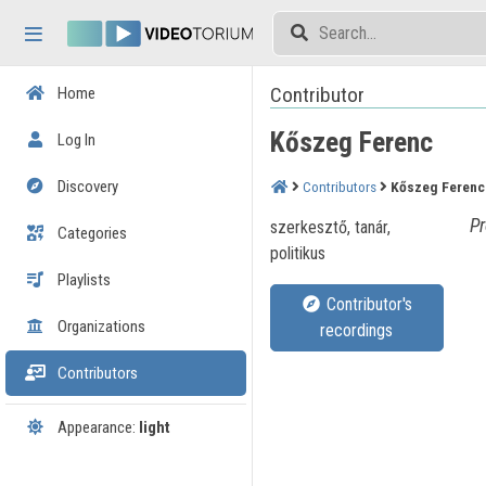
Skip header
Skip menu
Skip content
Contributor
Home
Kőszeg Ferenc
Log In
Discovery
Contributors
Kőszeg Ferenc
Pr
szerkesztő, tanár,
Categories
politikus
Playlists
Contributor's
Organizations
recordings
Contributors
Appearance:
light