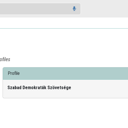
ofiles
Profile
Szabad Demokraták Szövetsége