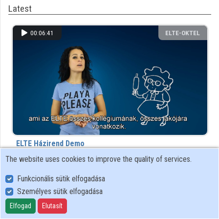
Latest
Contributors
00:06:41
ELTE-OKTEL
ELTE Házirend Demo
223 view
7 year(s) ago
The website uses cookies to improve the quality of services.
...more latest recordings
Funkcionális sütik elfogadása
Személyes sütik elfogadása
Top rated recently
Elfogad
Elutasít
00:06:41
ELTE-OKTEL