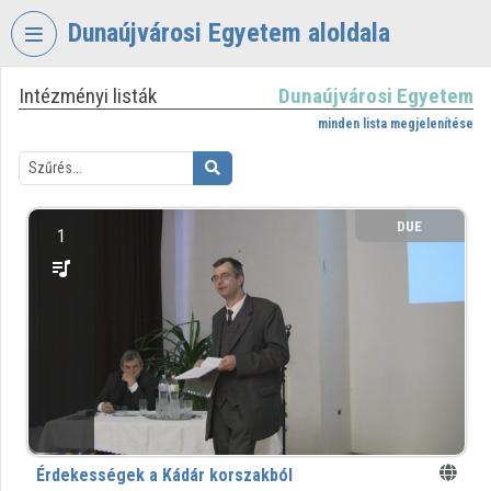
Fejléc kihagyása
Menü kihagyása
Tartalom kihagyása
Dunaújvárosi Egyetem aloldala
Intézményi listák
Dunaújvárosi Egyetem
VIDEO
TORIUM
minden lista megjelenítése
DUNAÚJVÁROSI
EGYETEM
DUE
Intézményi kezdőlap
1
Bejelentkezés
Intézményi felfedezés
Kategóriák
Intézményi listák
Intézmények
Érdekességek a Kádár korszakból