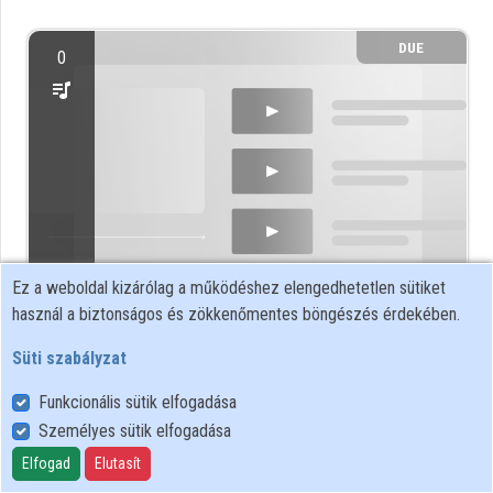
Közreműködők
DUE
0
Ez a weboldal kizárólag a működéshez elengedhetetlen sütiket
Networkshop 2013
használ a biztonságos és zökkenőmentes böngészés érdekében.
Süti szabályzat
DUE
2
Funkcionális sütik elfogadása
Személyes sütik elfogadása
Elfogad
Elutasít