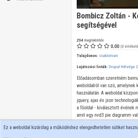
Bombicz Zoltán - Ko
segítségével
254
megtekintés
0.00
(0 értékel
Tulajdonos:
csakiistvan
Lejátszási listák:
Drupal Hétvége 
Előadásomban szeretném bemutat
weboldalról van szó, amelynek 
használatán. A weboldal közpon
jquery, ajax és json technologiá
a főoldal - kiválasztott évének 
amit egy nvd3 pie diagramm val
működik, saját tartalomtipusok 
Ez a weboldal kizárólag a működéshez elengedhetetlen sütiket hasz
vázlatpontjai: weboldal bemuta
lehetőségek kérdések megvála