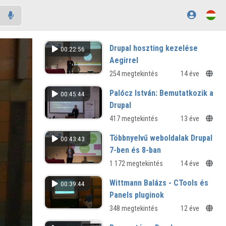
Drupal hoszting kezelése
00:22:56
Aegirrel
254 megtekintés
14 éve
Palócz István: Bemutatkozik a
00:45:44
Drupal
417 megtekintés
13 éve
Többnyelvű weboldalak Drupal
00:43:43
7-ben és 8-ban
1 172 megtekintés
14 éve
Wittmann Balázs - CTools és
00:39:44
Panels pluginok
348 megtekintés
12 éve