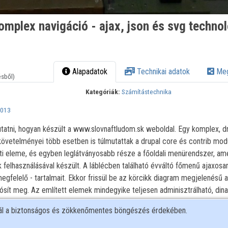
mplex navigáció - ajax, json és svg techno
Alapadatok
Technikai adatok
Meg
ésből)
Kategóriák:
Számítástechnika
2013
ni, hogyan készült a www.slovnaftludom.sk weboldal. Egy komplex, dr
követelményei több esetben is túlmutattak a drupal core és contrib mod
ti eleme, és egyben leglátványosabb része a főoldali menürendszer, ame
k felhasználásával készült. A láblécben található évváltó főmenű ajaxosan 
megfelelő - tartalmait. Ekkor frissül be az körcikk diagram megjelenésű a
ósít meg. Az említett elemek mindegyike teljesen adminisztrálható, din
- és a kapcsolódó tartalmak, illetve taxonomia szótárak alapján. Előadá
nál a biztonságos és zökkenőmentes böngészés érdekében.
tása a fent említett menürendszer megvalósításának menete továbbfejle
szolása