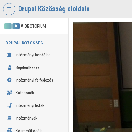
Fejléc kihagyása
Menü kihagyása
Tartalom kihagyása
Drupal Közösség aloldala
VIDEO
TORIUM
DRUPAL KÖZÖSSÉG
Intézményi kezdőlap
Bejelentkezés
Intézményi felfedezés
Kategóriák
Intézményi listák
Intézmények
Közreműködők