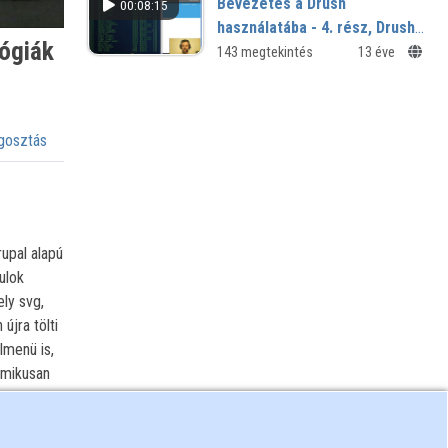
Bevezetés a Drush
00:08:15
használatába - 4. rész, Drush
lógiák
Project manager parancsok
143 megtekintés
13 éve
osztás
upal alapú
ulok
ly svg,
újra tölti
lmenü is,
amikusan
som
sztési