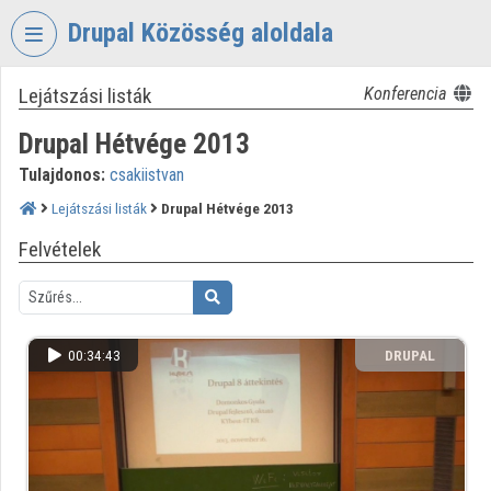
Fejléc kihagyása
Menü kihagyása
Tartalom kihagyása
Drupal Közösség aloldala
Lejátszási listák
Konferencia
VIDEO
TORIUM
Drupal Hétvége 2013
DRUPAL
Tulajdonos:
csakiistvan
KÖZÖSSÉG
Lejátszási listák
Drupal Hétvége 2013
Intézményi kezdőlap
Felvételek
Bejelentkezés
Intézményi felfedezés
00:34:43
DRUPAL
Kategóriák
KÖZÖSSÉG
Intézményi listák
Intézmények