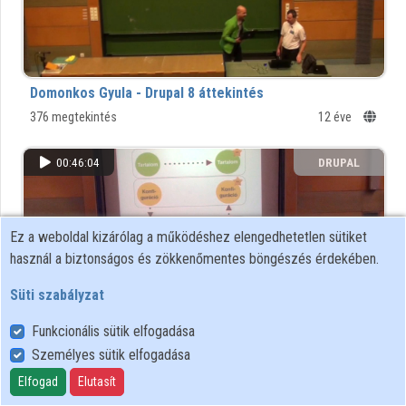
Közreműködők
Domonkos Gyula - Drupal 8 áttekintés
376 megtekintés
12 éve
00:46:04
DRUPAL
KÖZÖSSÉG
Ez a weboldal kizárólag a működéshez elengedhetetlen sütiket
használ a biztonságos és zökkenőmentes böngészés érdekében.
Süti szabályzat
Funkcionális sütik elfogadása
Személyes sütik elfogadása
Hojtsy Gábor - A Drupal 8 konfigurációt kezelő
Elfogad
Elutasít
rendszere