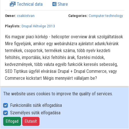
Technical data
Share
Contributors
Owner:
csakiistvan
Categories:
Computer technology
Playlists:
Drupal Hétvége 2013
Kis magyar piaci körkép - helicopter overview árak szolgáltatások
Mire figyeljünk, amikor egy webáruházra ajánlatot adunk/kérünk
termékek, csoportok, termékek száma, több nyelv kezdeti
feltöltés, importálás, kézi feltöltés árak, fizetési módok,
kedvezmények, több valuta egyéb funkciók keresés sebesség,
SEO Tiptikus ügyfél elvárásai Drupal + Drupal Commerce, vagy
Commerce kickstart Mégis mennyiért vállaljam be?
The website uses cookies to improve the quality of services.
Funkcionális sütik elfogadása
Személyes sütik elfogadása
User Policy
Adatkezelési tájékoztató (en)
Elfogad
Elutasít
Cookie Policy