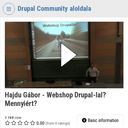
Skip header
Skip menu
Skip content
Drupal Community aloldala
VIDEO
TORIUM
DRUPAL
COMMUNITY
Organization home
Log In
Organization discovery
Hajdu Gábor - Webshop Drupal-lal?
Categories
Mennyiért?
Organization playlists
1 169
view
Basic information
Organizations
0.00
(from 0 ratings)