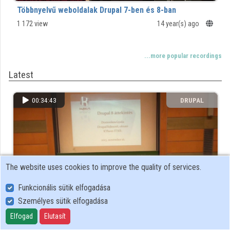
Contributors
Többnyelvű weboldalak Drupal 7-ben és 8-ban
1 172 view
14 year(s) ago
...more popular recordings
Latest
00:34:43
DRUPAL
COMMUNITY
The website uses cookies to improve the quality of services.
Funkcionális sütik elfogadása
Személyes sütik elfogadása
Domonkos Gyula - Drupal 8 áttekintés
Elfogad
Elutasít