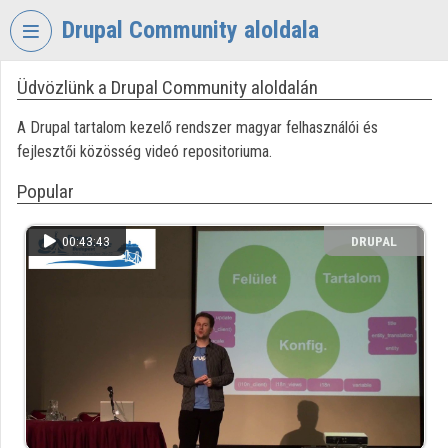
Skip header
Skip menu
Skip content
Drupal Community aloldala
Üdvözlünk a Drupal Community aloldalán
VIDEO
TORIUM
A Drupal tartalom kezelő rendszer magyar felhasználói és
DRUPAL
fejlesztői közösség videó repositoriuma.
COMMUNITY
Popular
Organization home
00:43:43
DRUPAL
Log In
COMMUNITY
Organization discovery
Categories
Organization playlists
Organizations