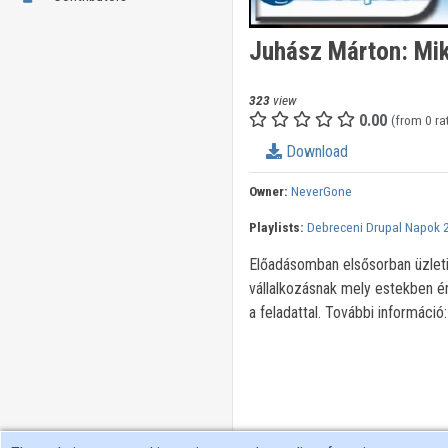
Juhász Márton: Mik
323
view
0.00
(from 0 ra
Download
Owner:
NeverGone
Playlists:
Debreceni Drupal Napok 
Előadásomban elsősorban üzleti
vállalkozásnak mely estekben ér
a feladattal. További informác