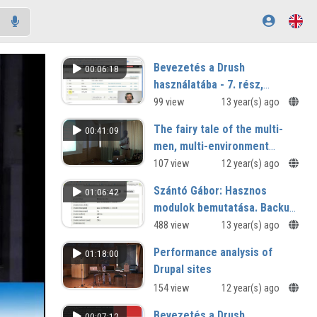
Bevezetés a Drush
00:06:18
használatába - 7. rész,
Hasznos parancsok
99 view
13 year(s) ago
The fairy tale of the multi-
00:41:09
men, multi-environment
Drupal development
107 view
12 year(s) ago
Szántó Gábor: Hasznos
01:06:42
modulok bemutatása. Backup
and Migrate, Facebook,
488 view
13 year(s) ago
Pathauto, Twitter, Webform,
Performance analysis of
01:18:00
Wysiwyg
Drupal sites
154 view
12 year(s) ago
Bevezetés a Drush
00:07:12