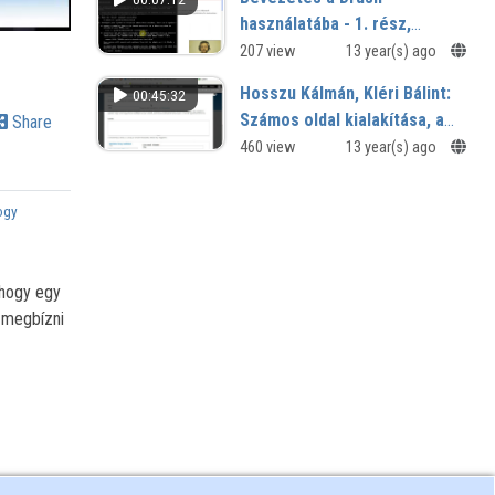
használatába - 1. rész,
Telepítés Windows operációs
207 view
13 year(s) ago
rendszeren
Hosszu Kálmán, Kléri Bálint:
00:45:32
Számos oldal kialakítása, a
Share
weboldal feltöltése néhány
460 view
13 year(s) ago
alapvető tartalommal
ogy
 hogy egy
t megbízni