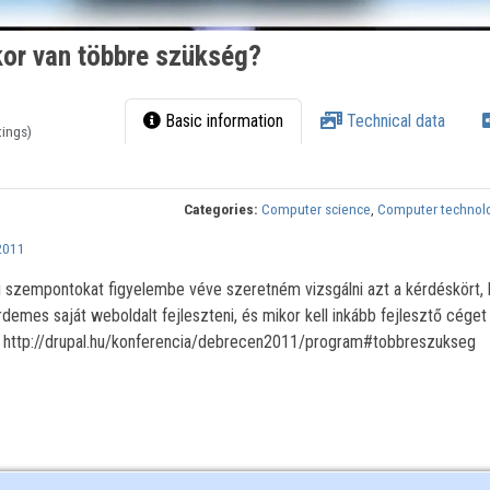
or van többre szükség?
Basic information
Technical data
tings)
Categories:
Computer science
,
Computer technol
2011
 szempontokat figyelembe véve szeretném vizsgálni azt a kérdéskört,
demes saját weboldalt fejleszteni, és mikor kell inkább fejlesztő cége
ió: http://drupal.hu/konferencia/debrecen2011/program#tobbreszukseg