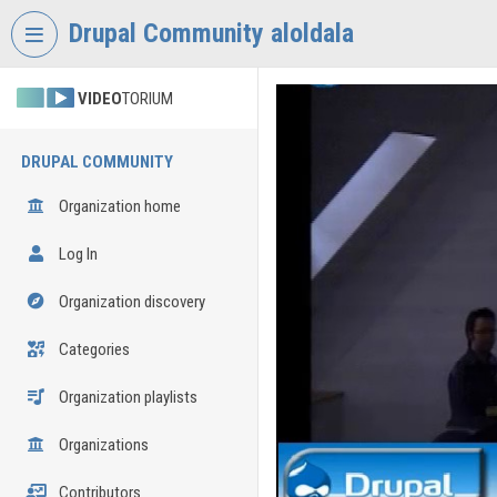
Skip header
Skip menu
Skip content
Drupal Community aloldala
VIDEO
TORIUM
DRUPAL COMMUNITY
Organization home
Log In
Organization discovery
Categories
Organization playlists
Organizations
Contributors