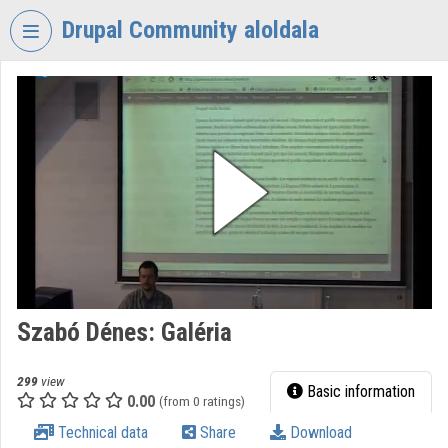
Skip header
Skip menu
Skip content
Drupal Community aloldala
VIDEO
TORIUM
DRUPAL
COMMUNITY
Organization home
Log In
Organization discovery
Szabó Dénes: Galéria
Categories
Organization playlists
299
view
Basic information
0.00
(from 0 ratings)
Organizations
Technical data
Share
Download