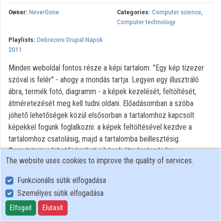
Contributors
Owner:
NeverGone
Categories:
Computer science
,
Computer technology
Playlists:
Debreceni Drupal Napok
2011
Minden weboldal fontos része a képi tartalom. "Egy kép tízezer
szóval is felér" - ahogy a mondás tartja. Legyen egy illusztráló
ábra, termék fotó, diagramm - a képek kezelését, feltöltését,
átméretezését meg kell tudni oldani. Előadásomban a szóba
jöhető lehetőségek közül elsősorban a tartalomhoz kapcsolt
képekkel fogunk foglalkozni: a képek feltöltésével kezdve a
tartalomhoz csatolásig, majd a tartalomba beillesztésig.
Bemutatom a lehetőségeket a képek átméretezésére
The website uses cookies to improve the quality of services.
(imagecache) egyszerű szövegbe illesztésre (insert), valamint
galériába szervezésre - lightbox és slideshow galéria. További
Funkcionális sütik elfogadása
információ:
Személyes sütik elfogadása
http://drupal.hu/konferencia/debrecen2011/program#galeria
Elfogad
Elutasít