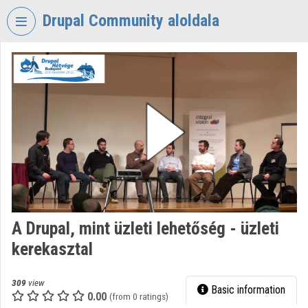
Skip header
Skip menu
Skip content
Drupal Community aloldala
VIDEO
TORIUM
DRUPAL
COMMUNITY
Organization home
Log In
Organization discovery
A Drupal, mint üzleti lehetőség - üzleti
Categories
kerekasztal
Organization playlists
309
view
Basic information
Organizations
0.00
(from 0 ratings)