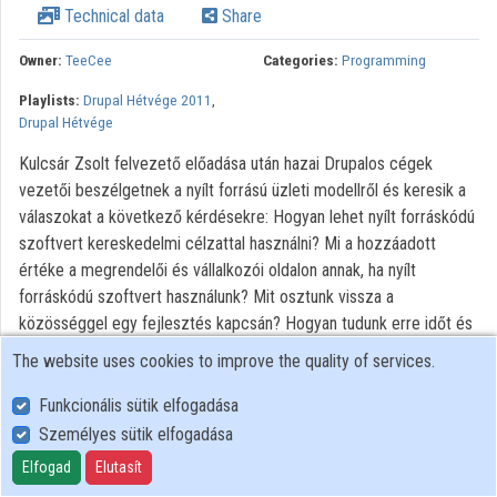
Technical data
Share
Contributors
Owner:
TeeCee
Categories:
Programming
Playlists:
Drupal Hétvége 2011
,
Drupal Hétvége
Kulcsár Zsolt felvezető előadása után hazai Drupalos cégek
vezetői beszélgetnek a nyílt forrású üzleti modellről és keresik a
válaszokat a következő kérdésekre: Hogyan lehet nyílt forráskódú
szoftvert kereskedelmi célzattal használni? Mi a hozzáadott
értéke a megrendelői és vállalkozói oldalon annak, ha nyílt
forráskódú szoftvert használunk? Mit osztunk vissza a
közösséggel egy fejlesztés kapcsán? Hogyan tudunk erre időt és
erőforrást allokálni? Ki fizeti ki a visszaosztásra fordított energiát?
The website uses cookies to improve the quality of services.
Etikai vagy üzleti kérdés az, hogy visszaosztjuk-e a
megoldásainkat? Hol húzódik a határ a visszaosztás és üzleti titok
Funkcionális sütik elfogadása
között? Milyen nyílt üzleti modellekben érdemes ma
Személyes sütik elfogadása
Magyarországon gondolkodnunk? Hogyan érdemes tálalni a
Elfogad
Elutasít
megrendelők felé a nyílt üzleti modell előnyeit? Adaptivitás és nyílt