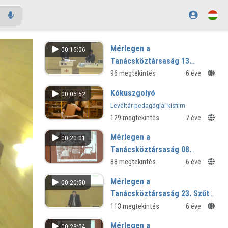
Mérlegen a
00:15:06
Tanácsköztársaság 13.
Gellért Ádám előadása
96 megtekintés
6 éve
Kókuszgolyó
00:05:52
Levéltár-pedagógiai kisfilm
129 megtekintés
7 éve
Mérlegen a
00:20:01
Tanácsköztársaság 08.
Perczel Olivér előadása
88 megtekintés
6 éve
Mérlegen a
00:20:50
Tanácsköztársaság 23. Szűts
István Gergely előadása
113 megtekintés
6 éve
Mérlegen a
00:23:04