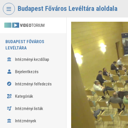
Fejléc kihagyása
Menü kihagyása
Tartalom kihagyása
Budapest Főváros Levéltára aloldala
VIDEO
TORIUM
BUDAPEST FŐVÁROS
LEVÉLTÁRA
Intézményi kezdőlap
Bejelentkezés
Intézményi felfedezés
Kategóriák
Intézményi listák
Intézmények