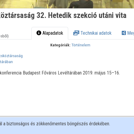
öztársaság 32. Hetedik szekció utáni vita
Alapadatok
Technikai adatok
Meg
ésből)
Kategóriák:
Történelem
csköztársaság
ltárában
konferencia Budapest Főváros Levéltárában 2019. május 15–16.
nál a biztonságos és zökkenőmentes böngészés érdekében.