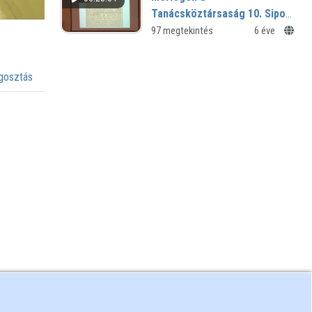
Tanácsköztársaság 10. Sipos
András előadása
97 megtekintés
6 éve
osztás