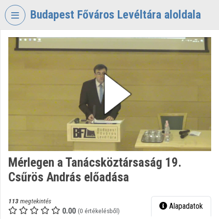
Fejléc kihagyása
Menü kihagyása
Tartalom kihagyása
Budapest Főváros Levéltára aloldala
VIDEO
TORIUM
BUDAPEST
FŐVÁROS
LEVÉLTÁRA
Intézményi kezdőlap
Bejelentkezés
Intézményi felfedezés
Mérlegen a Tanácsköztársaság 19.
Csűrös András előadása
Kategóriák
Intézményi listák
113
megtekintés
Alapadatok
0.00
(0 értékelésből)
Intézmények