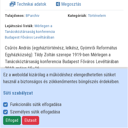
Technikai adatok
Megosztás
Közreműködők
Tulajdonos:
BParchiv
Kategóriák:
Történelem
Lejátszási listák:
Mérlegen a
Tanácsköztársaság konferencia
Budapest Főváros Levéltárában
Csűrös András (egyháztörténész, lelkész, Gyömrői Református
Egyházközség): Tildy Zoltán szerepe 1919-ben Mérlegen a
Tanácsköztársaság konferencia Budapest Főváros Levéltárában
2019. május 15–16.
Ez a weboldal kizárólag a működéshez elengedhetetlen sütiket
használ a biztonságos és zökkenőmentes böngészés érdekében.
Süti szabályzat
Funkcionális sütik elfogadása
Személyes sütik elfogadása
Felhasználói szabályzat
Adatkezelési tájékoztató
Elfogad
Elutasít
Süti szabályzat