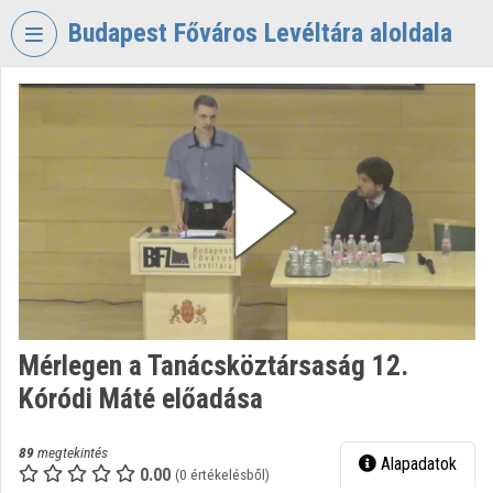
Fejléc kihagyása
Menü kihagyása
Tartalom kihagyása
Budapest Főváros Levéltára aloldala
VIDEO
TORIUM
BUDAPEST
FŐVÁROS
LEVÉLTÁRA
Intézményi kezdőlap
Bejelentkezés
Intézményi felfedezés
Mérlegen a Tanácsköztársaság 12.
Kóródi Máté előadása
Kategóriák
Intézményi listák
89
megtekintés
Alapadatok
0.00
(0 értékelésből)
Intézmények