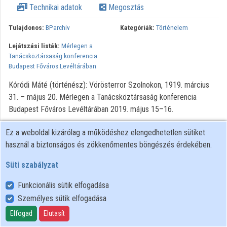
Technikai adatok
Megosztás
Közreműködők
Tulajdonos:
BParchiv
Kategóriák:
Történelem
Lejátszási listák:
Mérlegen a
Tanácsköztársaság konferencia
Budapest Főváros Levéltárában
Kóródi Máté (történész): Vörösterror Szolnokon, 1919. március
31. – május 20. Mérlegen a Tanácsköztársaság konferencia
Budapest Főváros Levéltárában 2019. május 15–16.
Ez a weboldal kizárólag a működéshez elengedhetetlen sütiket
használ a biztonságos és zökkenőmentes böngészés érdekében.
Süti szabályzat
Funkcionális sütik elfogadása
Személyes sütik elfogadása
Felhasználói szabályzat
Adatkezelési tájékoztató
Elfogad
Elutasít
Süti szabályzat