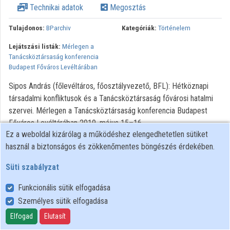
Technikai adatok
Megosztás
Közreműködők
Tulajdonos:
BParchiv
Kategóriák:
Történelem
Lejátszási listák:
Mérlegen a
Tanácsköztársaság konferencia
Budapest Főváros Levéltárában
Sipos András (főlevéltáros, főosztályvezető, BFL): Hétköznapi
társadalmi konfliktusok és a Tanácsköztársaság fővárosi hatalmi
szervei. Mérlegen a Tanácsköztársaság konferencia Budapest
Főváros Levéltárában 2019. május 15–16.
Ez a weboldal kizárólag a működéshez elengedhetetlen sütiket
használ a biztonságos és zökkenőmentes böngészés érdekében.
Süti szabályzat
Funkcionális sütik elfogadása
Személyes sütik elfogadása
Felhasználói szabályzat
Adatkezelési tájékoztató
Elfogad
Elutasít
Süti szabályzat