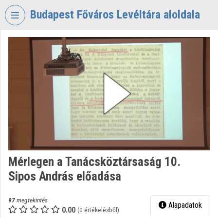
Fejléc kihagyása
Menü kihagyása
Tartalom kihagyása
Budapest Főváros Levéltára aloldala
VIDEO
TORIUM
BUDAPEST
FŐVÁROS
LEVÉLTÁRA
Intézményi kezdőlap
Bejelentkezés
Intézményi felfedezés
Mérlegen a Tanácsköztársaság 10.
Sipos András előadása
Kategóriák
Intézményi listák
97
megtekintés
Alapadatok
0.00
(0 értékelésből)
Intézmények