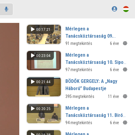
Mérlegen a
00:17:21
Tanácsköztársaság 09.
Második szekció utáni vita
91 megtekintés
6 éve
Mérlegen a
00:23:04
Tanácsköztársaság 10. Sipos
András előadása
97 megtekintés
6 éve
BÖDŐK GERGELY: A „Nagy
00:21:44
Háború” Budapestje
395 megtekintés
11 éve
Mérlegen a
00:20:25
Tanácsköztársaság 11. Biró
Aurél előadása
94 megtekintés
6 éve
Mérlegen a
00:16:38