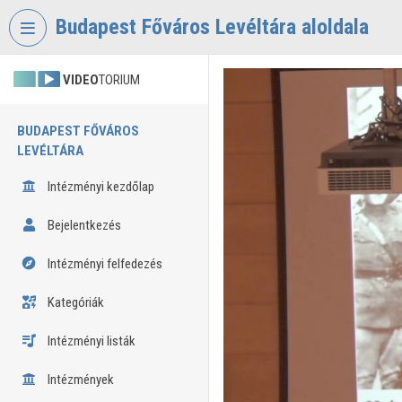
Fejléc kihagyása
Menü kihagyása
Tartalom kihagyása
Budapest Főváros Levéltára aloldala
VIDEO
TORIUM
BUDAPEST FŐVÁROS
LEVÉLTÁRA
Intézményi kezdőlap
Bejelentkezés
Intézményi felfedezés
Kategóriák
Intézményi listák
Intézmények