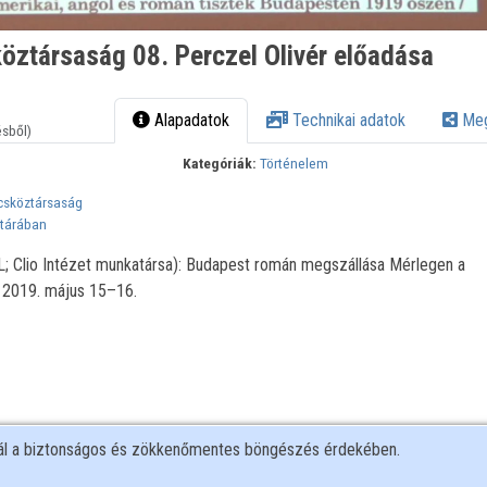
öztársaság 08. Perczel Olivér előadása
Alapadatok
Technikai adatok
Meg
ésből)
Kategóriák:
Történelem
csköztársaság
ltárában
FL; Clio Intézet munkatársa): Budapest román megszállása Mérlegen a
 2019. május 15–16.
nál a biztonságos és zökkenőmentes böngészés érdekében.