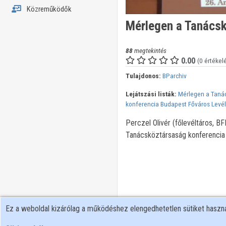
Közreműködők
Mérlegen a Tanácsk
88
megtekintés
0.00
(0 értékel
Tulajdonos:
BParchiv
Lejátszási listák:
Mérlegen a Taná
konferencia Budapest Főváros Levé
Perczel Olivér (főlevéltáros, B
Tanácsköztársaság konferencia
Ez a weboldal kizárólag a működéshez elengedhetetlen sütiket hasz