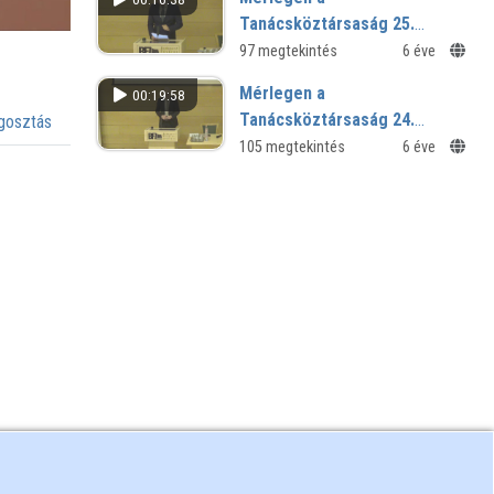
Tanácsköztársaság 25.
Veszprémy László Bernát
97 megtekintés
6 éve
előadása
Mérlegen a
00:19:58
Tanácsköztársaság 24.
osztás
Mautner Zoltán előadása
105 megtekintés
6 éve