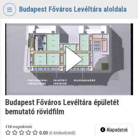
Fejléc kihagyása
Menü kihagyása
Tartalom kihagyása
Budapest Főváros Levéltára aloldala
VIDEO
TORIUM
BUDAPEST
FŐVÁROS
LEVÉLTÁRA
Intézményi kezdőlap
Bejelentkezés
Intézményi felfedezés
Budapest Főváros Levéltára épületét
bemutató rövidfilm
Kategóriák
Intézményi listák
110
megtekintés
Alapadatok
0.00
(0 értékelésből)
Intézmények