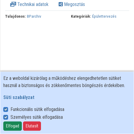
Technikai adatok
Megosztás
Közreműködők
Tulajdonos:
BParchiv
Kategóriák:
Épülettervezés
Ez a weboldal kizárólag a működéshez elengedhetetlen sütiket
használ a biztonságos és zökkenőmentes böngészés érdekében.
Süti szabályzat
Funkcionális sütik elfogadása
Személyes sütik elfogadása
Felhasználói szabályzat
Adatkezelési tájékoztató
Elfogad
Elutasít
Süti szabályzat