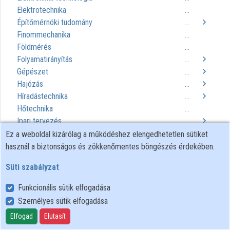
Elektrotechnika
...
Közreműködők
Építőmérnöki tudomány
...
Finommechanika
...
Földmérés
...
Folyamatirányítás
...
Gépészet
...
Hajózás
...
Híradástechnika
...
Hőtechnika
...
Ipari tervezés
...
Irányítástechnika
Ez a weboldal kizárólag a működéshez elengedhetetlen sütiket
...
Mérnökgeológia
használ a biztonságos és zökkenőmentes böngészés érdekében.
...
Mérnöki orvosbiológia
...
Süti szabályzat
Mezőgazdasági technológia
...
Mikrotechnika
...
Funkcionális sütik elfogadása
Műszaki szimuláció
...
Személyes sütik elfogadása
Műszaki tervezés
...
Elfogad
Elutasít
Projektvezetés
...