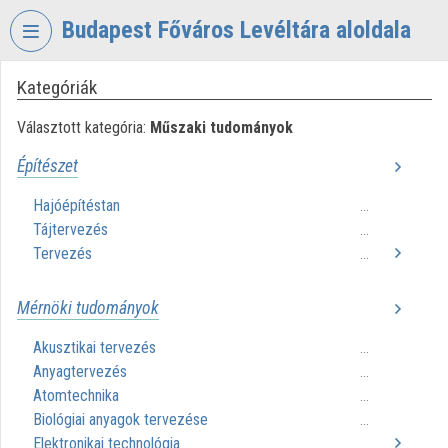
Fejléc kihagyása
Menü kihagyása
Tartalom kihagyása
Budapest Főváros Levéltára aloldala
Kategóriák
VIDEO
TORIUM
Választott kategória:
Műszaki tudományok
BUDAPEST
Építészet
FŐVÁROS
LEVÉLTÁRA
Hajóépítéstan
...
Tájtervezés
Intézményi kezdőlap
...
Tervezés
...
Bejelentkezés
Mérnöki tudományok
Intézményi felfedezés
Akusztikai tervezés
...
Kategóriák
Anyagtervezés
...
Atomtechnika
...
Intézményi listák
Biológiai anyagok tervezése
...
Elektronikai technológia
Intézmények
...