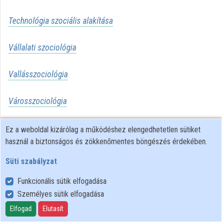
Közreműködők
Technológia szociális alakítása
Vállalati szociológia
Vallásszociológia
Városszociológia
Vidékszociológia
Ez a weboldal kizárólag a működéshez elengedhetetlen sütiket
használ a biztonságos és zökkenőmentes böngészés érdekében.
Süti szabályzat
Funkcionális sütik elfogadása
Személyes sütik elfogadása
Felhasználói szabályzat
Adatkezelési tájékoztató
Elfogad
Elutasít
Süti szabályzat