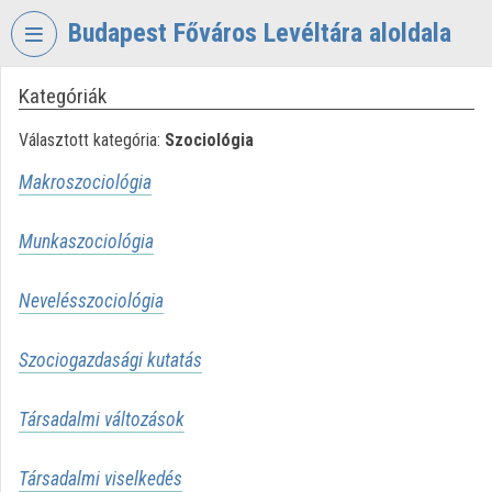
Fejléc kihagyása
Menü kihagyása
Tartalom kihagyása
Budapest Főváros Levéltára aloldala
Kategóriák
VIDEO
TORIUM
Választott kategória:
Szociológia
BUDAPEST
Makroszociológia
FŐVÁROS
LEVÉLTÁRA
Munkaszociológia
Intézményi kezdőlap
Nevelésszociológia
Bejelentkezés
Intézményi felfedezés
Szociogazdasági kutatás
Kategóriák
Társadalmi változások
Intézményi listák
Társadalmi viselkedés
Intézmények