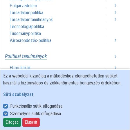
Polgárvédelem
...
Közreműködők
Társadalompolitika
...
Társadalomtanulmányok
...
Technológiapolitika
...
Tudománypolitika
...
Városrendezés-politika
...
Politikai tanulmányok
EU-politikák
...
Fejlesztéspolitika
...
Ez a weboldal kizárólag a működéshez elengedhetetlen sütiket
Hadtudomány
...
használ a biztonságos és zökkenőmentes böngészés érdekében.
Nemzetközi kapcsolatok
...
Süti szabályzat
Nemzetközi politika
...
Nemzetközi tanulmányok
...
Funkcionális sütik elfogadása
Nemzetvédelmi tanulmányok
...
Személyes sütik elfogadása
Szállítási politika
...
Elfogad
Elutasít