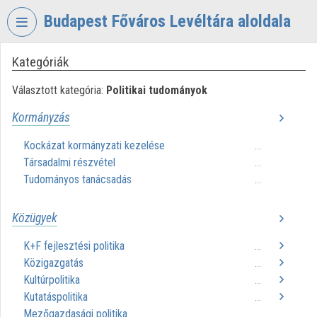
Fejléc kihagyása
Menü kihagyása
Tartalom kihagyása
Budapest Főváros Levéltára aloldala
Kategóriák
VIDEO
TORIUM
Választott kategória:
Politikai tudományok
BUDAPEST
Kormányzás
FŐVÁROS
LEVÉLTÁRA
Kockázat kormányzati kezelése
...
Társadalmi részvétel
Intézményi kezdőlap
...
Tudományos tanácsadás
...
Bejelentkezés
Közügyek
Intézményi felfedezés
K+F fejlesztési politika
...
Kategóriák
Közigazgatás
...
Kultúrpolitika
...
Intézményi listák
Kutatáspolitika
...
Mezőgazdasági politika
Intézmények
...