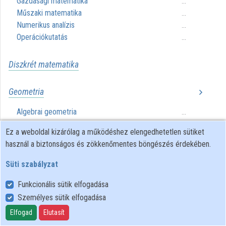
Gazdasági matematika
...
Műszaki matematika
...
Közreműködők
Numerikus analízis
...
Operációkutatás
...
Diszkrét matematika
Geometria
Algebrai geometria
...
Algebrai topológia
...
Ez a weboldal kizárólag a működéshez elengedhetetlen sütiket
használ a biztonságos és zökkenőmentes böngészés érdekében.
Káoszelmélet
Süti szabályzat
Kombinatorika
Funkcionális sütik elfogadása
Személyes sütik elfogadása
Matematikai analízis
Elfogad
Elutasít
Differenciálegyenletek