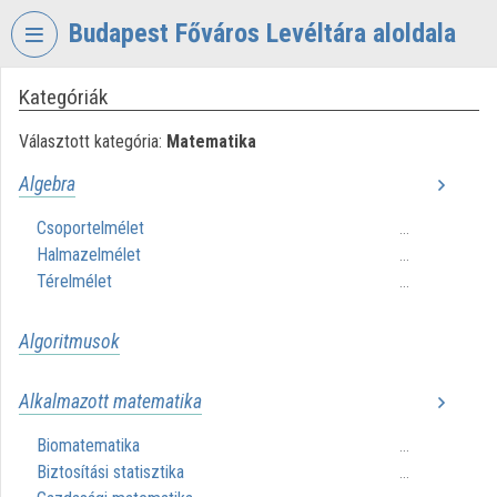
Fejléc kihagyása
Menü kihagyása
Tartalom kihagyása
Budapest Főváros Levéltára aloldala
Kategóriák
VIDEO
TORIUM
Választott kategória:
Matematika
BUDAPEST
Algebra
FŐVÁROS
LEVÉLTÁRA
Csoportelmélet
...
Halmazelmélet
Intézményi kezdőlap
...
Térelmélet
...
Bejelentkezés
Algoritmusok
Intézményi felfedezés
Kategóriák
Alkalmazott matematika
Biomatematika
Intézményi listák
...
Biztosítási statisztika
...
Intézmények