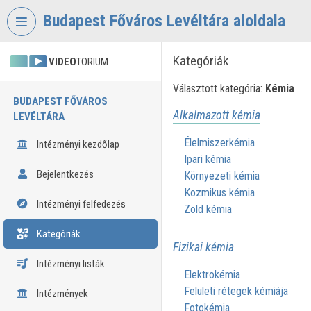
Fejléc kihagyása
Menü kihagyása
Tartalom kihagyása
Budapest Főváros Levéltára aloldala
Kategóriák
VIDEO
TORIUM
Választott kategória:
Kémia
BUDAPEST FŐVÁROS
Alkalmazott kémia
LEVÉLTÁRA
Élelmiszerkémia
Intézményi kezdőlap
Ipari kémia
Bejelentkezés
Környezeti kémia
Kozmikus kémia
Intézményi felfedezés
Zöld kémia
Kategóriák
Fizikai kémia
Intézményi listák
Elektrokémia
Felületi rétegek kémiája
Intézmények
Fotokémia