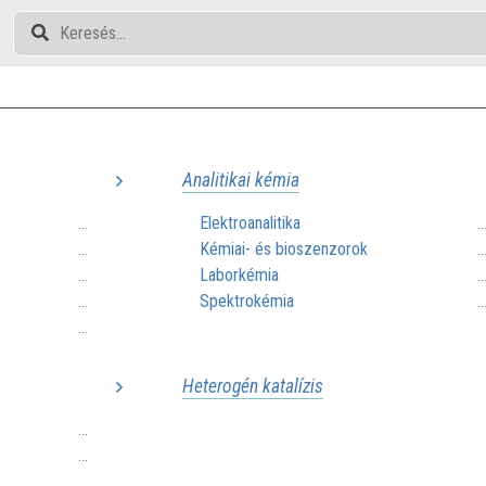
Analitikai kémia
Elektroanalitika
...
.
Kémiai- és bioszenzorok
...
.
Laborkémia
...
.
Spektrokémia
...
.
...
Heterogén katalízis
...
...
...