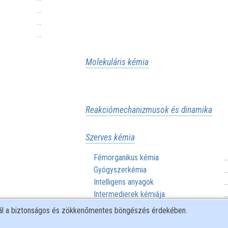
...
...
...
Molekuláris kémia
Reakciómechanizmusok és dinamika
Szerves kémia
Fémorganikus kémia
.
Gyógyszerkémia
.
Intelligens anyagok
.
Intermedierek kémiája
.
Makromolekuláris kémia
.
nál a biztonságos és zökkenőmentes böngészés érdekében.
Molekuláris modellezés
.