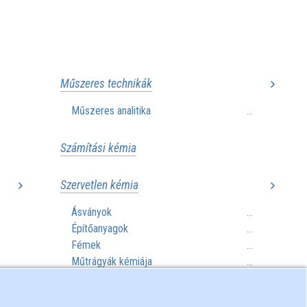
Műszeres technikák
Műszeres analitika
...
Számítási kémia
Szervetlen kémia
Ásványok
..
...
Építőanyagok
..
...
Fémek
..
...
Műtrágyák kémiája
..
...
Szilikonok
..
...
..