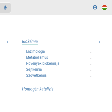
Biokémia
Enzimológia
..
...
Metabolizmus
..
...
Növények biokémiája
..
...
Sejtkémia
..
...
Szövetkémia
...
Homogén katalízis