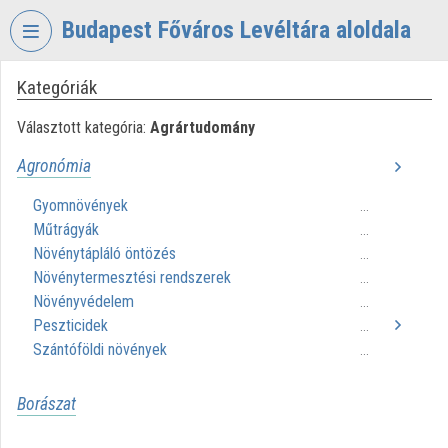
Fejléc kihagyása
Menü kihagyása
Tartalom kihagyása
Budapest Főváros Levéltára aloldala
Kategóriák
VIDEO
TORIUM
Választott kategória:
Agrártudomány
BUDAPEST
Agronómia
FŐVÁROS
LEVÉLTÁRA
Gyomnövények
...
Műtrágyák
Intézményi kezdőlap
...
Növénytápláló öntözés
...
Bejelentkezés
Növénytermesztési rendszerek
...
Növényvédelem
...
Intézményi felfedezés
Peszticidek
...
Szántóföldi növények
...
Kategóriák
Intézményi listák
Borászat
Intézmények