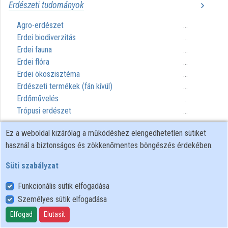
Erdészeti tudományok
Közreműködők
Agro-erdészet
...
Erdei biodiverzitás
...
Erdei fauna
...
Erdei flóra
...
Erdei ökoszisztéma
...
Erdészeti termékek (fán kívül)
...
Erdőművelés
...
Trópusi erdészet
...
Ez a weboldal kizárólag a működéshez elengedhetetlen sütiket
Fitotechnika
használ a biztonságos és zökkenőmentes böngészés érdekében.
Arborikultúra
...
Süti szabályzat
Kertművelés
...
Szántóföldi növénytermesztés
...
Funkcionális sütik elfogadása
Virágtermesztés
...
Személyes sütik elfogadása
Elfogad
Elutasít
Mérsékelt égövi mezőgazdaság