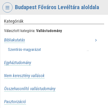
Fejléc kihagyása
Menü kihagyása
Tartalom kihagyása
Budapest Főváros Levéltára aloldala
Kategóriák
VIDEO
TORIUM
Választott kategória:
Vallástudomány
BUDAPEST
Bibliakutatás
FŐVÁROS
LEVÉLTÁRA
Szentírás-magyarázat
...
Intézményi kezdőlap
Egyháztudomány
Bejelentkezés
Nem keresztény vallások
Intézményi felfedezés
Kategóriák
Összehasonlító vallástudomány
Intézményi listák
Pasztorizáció
Intézmények