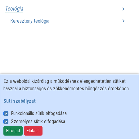
Teológia
Közreműködők
Keresztény teológia
...
Ez a weboldal kizárólag a működéshez elengedhetetlen sütiket
használ a biztonságos és zökkenőmentes böngészés érdekében.
Süti szabályzat
Funkcionális sütik elfogadása
Személyes sütik elfogadása
Felhasználói szabályzat
Adatkezelési tájékoztató
Elfogad
Elutasít
Süti szabályzat