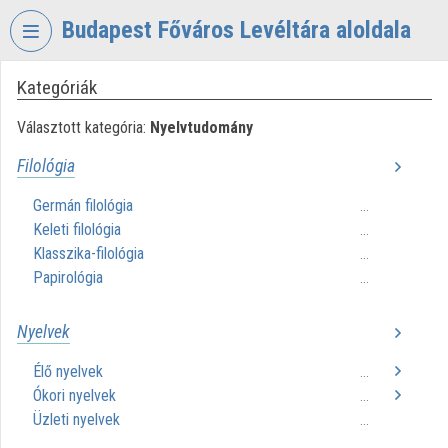
Fejléc kihagyása
Menü kihagyása
Tartalom kihagyása
Budapest Főváros Levéltára aloldala
Kategóriák
VIDEO
TORIUM
Választott kategória:
Nyelvtudomány
BUDAPEST
Filológia
FŐVÁROS
LEVÉLTÁRA
Germán filológia
...
Keleti filológia
Intézményi kezdőlap
...
Klasszika-filológia
...
Bejelentkezés
Papirológia
...
Intézményi felfedezés
Nyelvek
Kategóriák
Élő nyelvek
...
Ókori nyelvek
...
Intézményi listák
Üzleti nyelvek
...
Intézmények