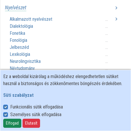
Nyelvészet
Közreműködők
Alkalmazott nyelvészet
...
Dialektológia
...
Fonetika
...
Fonológia
...
Jelbeszéd
...
Lexikológia
...
Neurolingvisztika
...
Névtudomány
...
Nyelvtan
...
Ez a weboldal kizárólag a működéshez elengedhetetlen sütiket
Összehasonlító nyelvészet
...
használ a biztonságos és zökkenőmentes böngészés érdekében.
Pszicholingvisztika
...
Süti szabályzat
Retorika
...
Számítógépes nyelvészet
...
Funkcionális sütik elfogadása
Szemantika
...
Személyes sütik elfogadása
Szociolingvisztika
...
Elfogad
Elutasít
Történeti nyelvészet
...