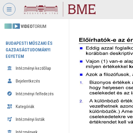
Fejléc kihagyása
Menü kihagyása
Tartalom kihagyása
VIDEO
TORIUM
BUDAPESTI MŰSZAKI ÉS
GAZDASÁGTUDOMÁNYI
EGYETEM
Intézményi kezdőlap
Bejelentkezés
Intézményi felfedezés
Kategóriák
Intézményi listák
Intézmények