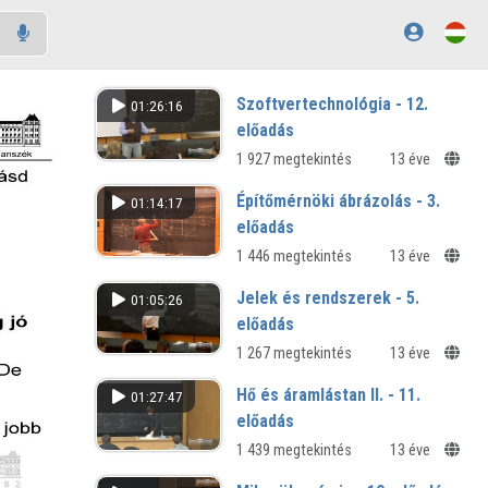
Szoftvertechnológia - 12.
01:26:16
előadás
1 927 megtekintés
13 éve
Építőmérnöki ábrázolás - 3.
01:14:17
előadás
1 446 megtekintés
13 éve
Jelek és rendszerek - 5.
01:05:26
előadás
1 267 megtekintés
13 éve
Hő és áramlástan II. - 11.
01:27:47
előadás
1 439 megtekintés
13 éve