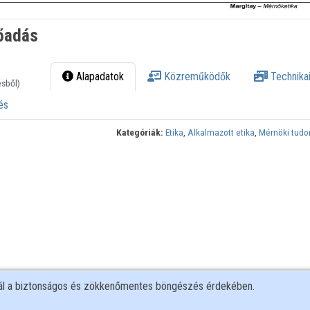
lőadás
Alapadatok
Közreműködők
Technikai
ésből)
és
Kategóriák:
Etika
,
Alkalmazott etika
,
Mérnöki tud
nál a biztonságos és zökkenőmentes böngészés érdekében.