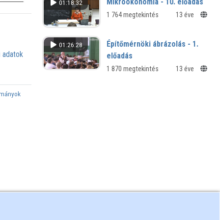
Mikroökonómia - 10. előadás
01:18:32
1 764 megtekintés
13 éve
Építőmérnöki ábrázolás - 1.
01:26:28
 adatok
előadás
1 870 megtekintés
13 éve
ományok