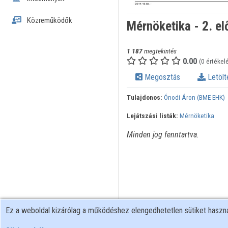
Közreműködők
Mérnöketika - 2. e
1 187
megtekintés
0.00
(0 értékel
Megosztás
Letölt
Tulajdonos:
Ónodi Áron (BME EHK)
Lejátszási listák:
Mérnöketika
Minden jog fenntartva.
Ez a weboldal kizárólag a működéshez elengedhetetlen sütiket hasz